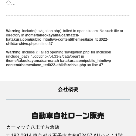
◇…
Warning
: include(navigation.php): failed to open stream: No such file or
directory in
/home/takeokayama/carmatch-
katakura.com/public_html/wp-content/themes/luxe_tcd022-
child/archive.php
on line
47
Warning
: include(): Failed opening 'navigation.php' for inclusion
(include_path='.:/opt/php-7.4.33-2/data/pear') in
/home/takeokayama/carmatch-katakura.com/public_html/wp-
content/themes/luxe_tcd022-child/archive.php
on line
47
会社概要
カーマッチ八王子片倉店
〒192-0914 東京都八王子市片倉町2407 AUハイム1階