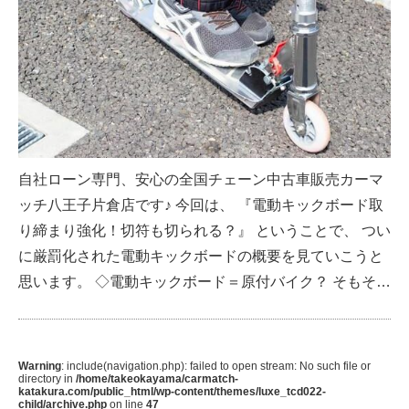
自社ローン専門、安心の全国チェーン中古車販売カーマ
ッチ八王子片倉店です♪ 今回は、 『電動キックボード取
り締まり強化！切符も切られる？』 ということで、 つい
に厳罰化された電動キックボードの概要を見ていこうと
思います。 ◇電動キックボード＝原付バイク？ そもそ…
Warning
: include(navigation.php): failed to open stream: No such file or
directory in
/home/takeokayama/carmatch-
katakura.com/public_html/wp-content/themes/luxe_tcd022-
child/archive.php
on line
47