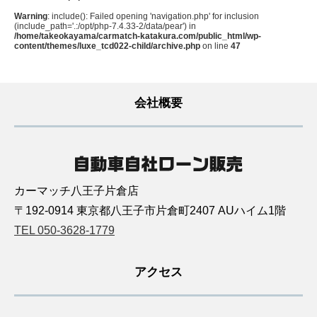
Warning
: include(): Failed opening 'navigation.php' for inclusion
(include_path='.:/opt/php-7.4.33-2/data/pear') in
/home/takeokayama/carmatch-katakura.com/public_html/wp-
content/themes/luxe_tcd022-child/archive.php
on line
47
会社概要
カーマッチ八王子片倉店
〒192-0914 東京都八王子市片倉町2407 AUハイム1階
TEL 050-3628-1779
アクセス