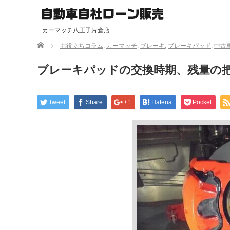
カーマッチ八王子片倉店
Home
お役立ちコラム
,
カーマッチ
,
ブレーキ
,
ブレーキパッド
,
中古
ブレーキパッドの交換時期、残量の
Tweet
Share
+1
Hatena
Pocket