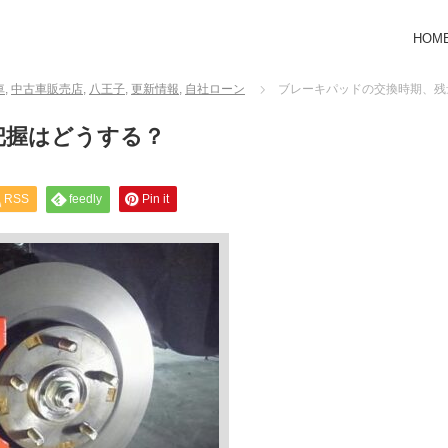
HOM
車
,
中古車販売店
,
八王子
,
更新情報
,
自社ローン
ブレーキパッドの交換時期、残
把握はどうする？
RSS
feedly
Pin it