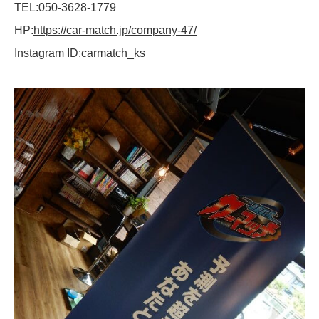
TEL:050-3628-1779
HP:
https://car-match.jp/company-47/
Instagram ID:carmatch_ks