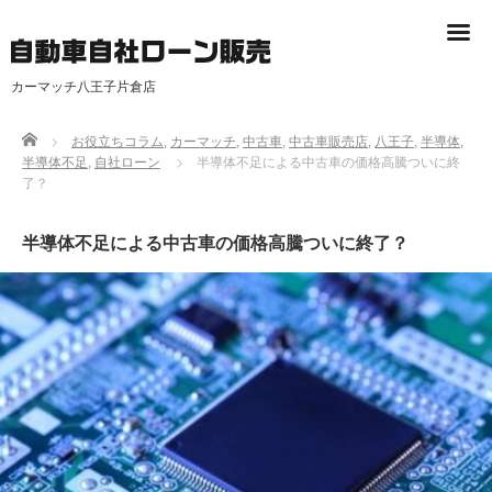
カーマッチ八王子片倉店
Home
お役立ちコラム
,
カーマッチ
,
中古車
,
中古車販売店
,
八王子
,
半導体
,
半導体不足
,
自社ローン
半導体不足による中古車の価格高騰ついに終
了？
半導体不足による中古車の価格高騰ついに終了？