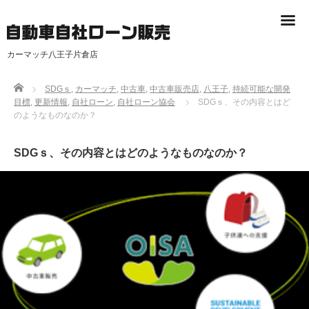
カーマッチ八王子片倉店
Home
SDGｓ
,
カーマッチ
,
中古車
,
中古車販売店
,
八王子
,
持続可能な開発
目標
,
更新情報
,
自社ローン
,
自社ローン協会
SDGｓ、その内容とはど
のようなものなのか？
SDGｓ、その内容とはどのようなものなのか？