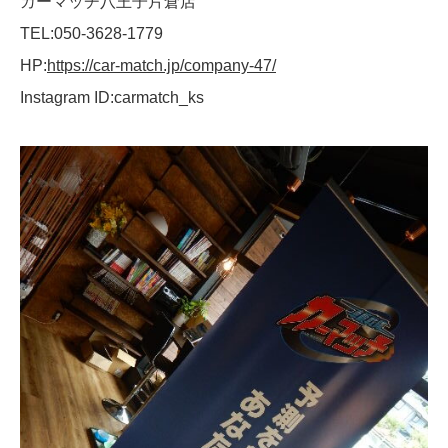
カーマッチ八王子片倉店
TEL:050-3628-1779
HP:
https://car-match.jp/company-47/
Instagram ID:carmatch_ks