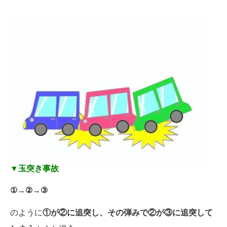
▼玉突き事故
①→②→③
のように
①が②に追突し、その弾みで②が③に追突して