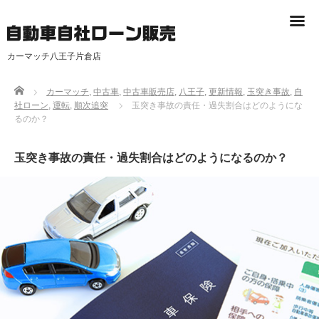
カーマッチ八王子片倉店
Home
カーマッチ
,
中古車
,
中古車販売店
,
八王子
,
更新情報
,
玉突き事故
,
自
社ローン
,
運転
,
順次追突
玉突き事故の責任・過失割合はどのようにな
るのか？
玉突き事故の責任・過失割合はどのようになるのか？